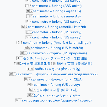
🇷🇴
centimetru » furlong (US survey)
🇹🇷
santimetre » furlong (ABD anket)
🇲🇾
sentimeter » furlong (kajian US)
🇮🇩
sentimeter » furlong (survei AS)
🇵🇭
sentimetro » furlong (US survey)
🇷🇸
centimetar » furlong (američki istražni)
🇭🇷
centimetar » furlong (US survey)
🇸🇰
centimeter » furlong (US survey)
🇮🇸
sentímetri » furlong (Amerískt landmælingar)
🇭🇺
centiméter » furlong (US felmérés)
🇧🇬
сантиметър » фурлон (US проучване)
🇯🇵
センチメートル » ファーロング（米国測量）
🇹🇼
🇨🇳
公分 » 美國測量弗隆
厘米 » 英亩（美国测量）
🇹🇭
เซนติเมตร » ฟูลอง (สำรวจสหรัฐ)
🇷🇺
сантиметр » фурлон (американский геодезический)
🇺🇦
сантиметр » фурлон (опит США)
🇻🇳
centimet » furlong (US survey)
🇰🇷
센티미터 » 퍼롱 (미국 조사)
🇸🇦
سنتيمتر » فورلون (مسح أمريكي)
🇬🇷
εκατοστόμετρο » φορλόν (αμερικανική έρευνα)