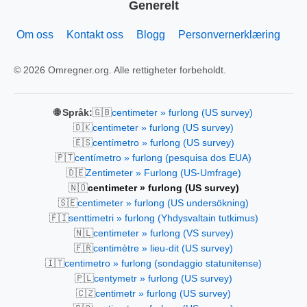
Generelt
Om oss
Kontakt oss
Blogg
Personvernerklæring
© 2026 Omregner.org. Alle rettigheter forbeholdt.
🇬🇧
🌐 Språk:
centimeter » furlong (US survey)
🇩🇰
centimeter » furlong (US survey)
🇪🇸
centímetro » furlong (US survey)
🇵🇹
centímetro » furlong (pesquisa dos EUA)
🇩🇪
Zentimeter » Furlong (US-Umfrage)
🇳🇴
centimeter » furlong (US survey)
🇸🇪
centimeter » furlong (US undersökning)
🇫🇮
senttimetri » furlong (Yhdysvaltain tutkimus)
🇳🇱
centimeter » furlong (VS survey)
🇫🇷
centimètre » lieu-dit (US survey)
🇮🇹
centimetro » furlong (sondaggio statunitense)
🇵🇱
centymetr » furlong (US survey)
🇨🇿
centimetr » furlong (US survey)