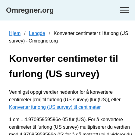
Omregner.org
Hjem
Lengde
Konverter centimeter til furlong (US
survey) - Omregner.org
Konverter centimeter til
furlong (US survey)
Vennligst oppgi verdier nedenfor for å konvertere
centimeter [cm] til furlong (US survey) [fur (US)], eller
Konverter furlong (US survey) til centimeter
.
1 cm = 4.97095959596e-05 fur (US). For å konvertere
centimeter til furlong (US survey) multipliserer du verdien
med 4.97095959596e-05; for å gå motsatt vei dividerer du