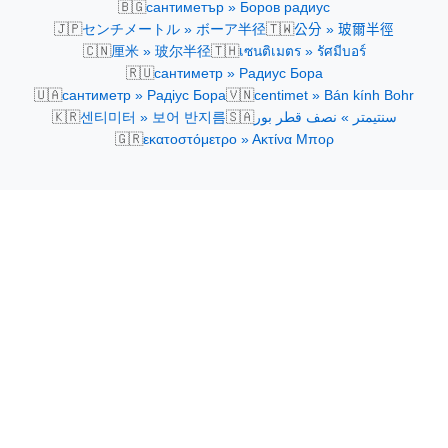
🇧🇬
сантиметър » Боров радиус
🇯🇵
🇹🇼
センチメートル » ボーア半径
公分 » 玻爾半徑
🇨🇳
🇹🇭
厘米 » 玻尔半径
เซนติเมตร » รัศมีบอร์
🇷🇺
сантиметр » Радиус Бора
🇺🇦
🇻🇳
сантиметр » Радіус Бора
centimet » Bán kính Bohr
🇰🇷
🇸🇦
센티미터 » 보어 반지름
سنتيمتر » نصف قطر بور
🇬🇷
εκατοστόμετρο » Ακτίνα Μπορ