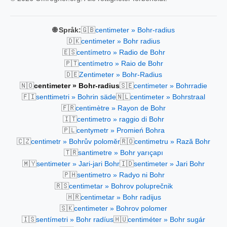
🇬🇧
🌐 Språk:
centimeter » Bohr-radius
🇩🇰
centimeter » Bohr radius
🇪🇸
centímetro » Radio de Bohr
🇵🇹
centímetro » Raio de Bohr
🇩🇪
Zentimeter » Bohr-Radius
🇳🇴
🇸🇪
centimeter » Bohr-radius
centimeter » Bohrradie
🇫🇮
🇳🇱
senttimetri » Bohrin säde
centimeter » Bohrstraal
🇫🇷
centimètre » Rayon de Bohr
🇮🇹
centimetro » raggio di Bohr
🇵🇱
centymetr » Promień Bohra
🇨🇿
🇷🇴
centimetr » Bohrův poloměr
centimetru » Rază Bohr
🇹🇷
santimetre » Bohr yarıçapı
🇲🇾
🇮🇩
sentimeter » Jari-jari Bohr
sentimeter » Jari Bohr
🇵🇭
sentimetro » Radyo ni Bohr
🇷🇸
centimetar » Bohrov poluprečnik
🇭🇷
centimetar » Bohr radijus
🇸🇰
centimeter » Bohrov polomer
🇮🇸
🇭🇺
sentímetri » Bohr radíus
centiméter » Bohr sugár