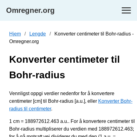
Omregner.org
Hjem
Lengde
Konverter centimeter til Bohr-radius -
Omregner.org
Konverter centimeter til
Bohr-radius
Vennligst oppgi verdier nedenfor for å konvertere
centimeter [cm] til Bohr-radius [a.u.], eller
Konverter Bohr-
radius til centimeter
.
1 cm = 188972612.463 a.u.. For å konvertere centimeter til
Bohr-radius multipliserer du verdien med 188972612.463;
for å gå motsatt vei dividerer du med den (1 a.u. =